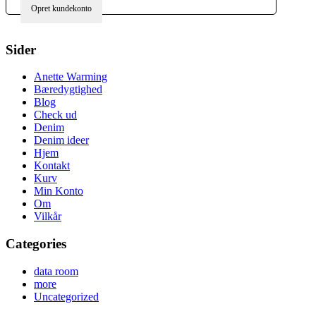
Opret kundekonto
Sider
Anette Warming
Bæredygtighed
Blog
Check ud
Denim
Denim ideer
Hjem
Kontakt
Kurv
Min Konto
Om
Vilkår
Categories
data room
more
Uncategorized