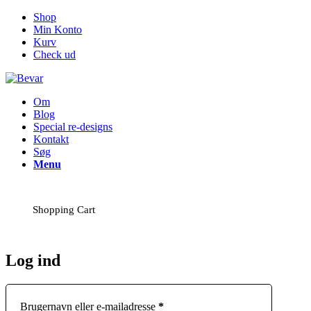
Shop
Min Konto
Kurv
Check ud
Om
Blog
Special re-designs
Kontakt
Søg
Menu
Shopping Cart
Log ind
Brugernavn eller e-mailadresse
*