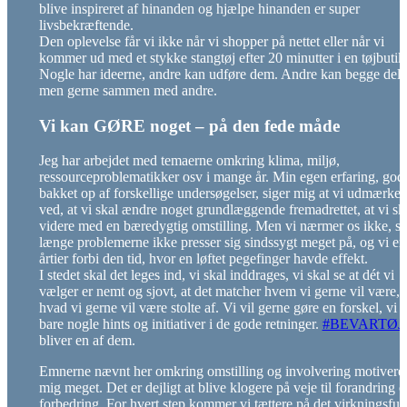
blive inspireret af hinanden og hjælpe hinanden er super
livsbekræftende.
Den oplevelse får vi ikke når vi shopper på nettet eller når vi
kommer ud med et stykke stangtøj efter 20 minutter i en tøjbutik
Nogle har ideerne, andre kan udføre dem. Andre kan begge dele
men gerne sammen med andre.
Vi kan GØRE noget – på den fede måde
Jeg har arbejdet med temaerne omkring klima, miljø,
ressourceproblematikker osv i mange år. Min egen erfaring, god
bakket op af forskellige undersøgelser, siger mig at vi udmærket
ved, at vi skal ændre noget grundlæggende fremadrettet, at vi sk
videre med en bæredygtig omstilling. Men vi nærmer os ikke, så
længe problemerne ikke presser sig sindssygt meget på, og vi er
årtier forbi den tid, hvor en løftet pegefinger havde effekt.
I stedet skal det leges ind, vi skal inddrages, vi skal se at dét vi
vælger er nemt og sjovt, at det matcher hvem vi gerne vil være, 
hvad vi gerne vil være stolte af. Vi vil gerne gøre en forskel, vi s
bare nogle hints og initiativer i de gode retninger.
#BEVARTØJ
bliver en af dem.
Emnerne nævnt her omkring omstilling og involvering motivere
mig meget. Det er dejligt at blive klogere på veje til forandring 
forbedring. For hvert step kommer vi tættere på det virkningsful