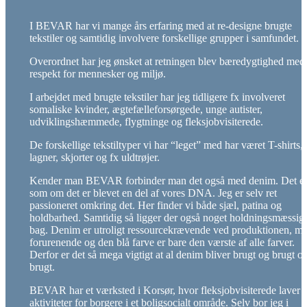
I BEVAR har vi mange års erfaring med at re-designe brugte
tekstiler og samtidig involvere forskellige grupper i samfundet.
Overordnet har jeg ønsket at retningen blev bæredygtighed med
respekt for mennesker og miljø.
I arbejdet med brugte tekstiler har jeg tidligere fx involveret
somaliske kvinder, ægtefælleforsørgede, unge autister,
udviklingshæmmede, flygtninge og fleksjobvisiterede.
De forskellige tekstiltyper vi har “leget” med har været T-shirts,
lagner, skjorter og fx uldtrøjer.
Kender man BEVAR forbinder man det også med denim. Det e
som om det er blevet en del af vores DNA. Jeg er selv ret
passioneret omkring det. Her finder vi både sjæl, patina og
holdbarhed. Samtidig så ligger der også noget holdningsmæssigt
bag. Denim er utroligt ressourcekrævende ved produktionen, me
forurenende og den blå farve er bare den værste af alle farver.
Derfor er det så mega vigtigt at al denim bliver brugt og brugt o
brugt.
BEVAR har et værksted i Korsør, hvor fleksjobvisiterede laver
aktiviteter for borgere i et boligsocialt område. Selv bor jeg i