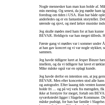
Nogle mennesker kan man kun holde af. Mik
min mening. Og senest, da jeg mødte ham ig
foredrag om tiden i USA. Han har både opl
anderledes og er en fantastisk storyteller. De
rørende og sjovt, og med lækre musiske inds
Jeg skulle mødes med ham for at han kunne 
BEVAR. Heldigvis var han meget tilfreds. Hv
Første gang vi mødtes var i sommer under År
at han gav koncert og vi var nogle stykker, s
sammen.
Jeg havde tidligere luret at Jesper Binzer 
imellem, og da vi tidligere har lavet et tørklæ
Mike måske også var en oplagt kunde.
Jeg havde derfor en intention om, at jeg ger
BEVAR. Men efter koncerten stod alle hans f
og autografer. Efter laaang tids venten kunn
holde fri … og på vej væk fra mængden, fik 
ikke at forstyrre for meget, fortalt om BEV
syværkstedet ligger i Slagelse Kommune. Dét 
måske pudsigt, for han har familie i Slagelse.