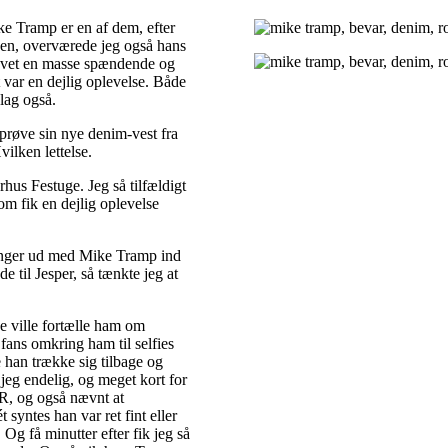
e Tramp er en af dem, efter
en, overværede jeg også hans
evet en masse spændende og
t var en dejlig oplevelse. Både
lag også.
prøve sin nye denim-vest fra
ilken lettelse.
hus Festuge. Jeg så tilfældigt
om fik en dejlig oplevelse
hænger ud med Mike Tramp ind
de til Jesper, så tænkte jeg at
ne ville fortælle ham om
ans omkring ham til selfies
e han trække sig tilbage og
jeg endelig, og meget kort for
AR, og også nævnt at
syntes han var ret fint eller
 Og få minutter efter fik jeg så