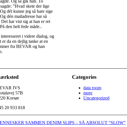
agde. Og så gik han. To
 sagde: ”Hvad skete der lige
Og dét kunne jeg så bare sige
. Og dén mailadresse har så
Det har vist sig at han er ret
 På den helt fede måde..
nteresseret i videre dialog, og
 er da en dejlig tanke at en
 kommer fra BEVAR og han
n.
ærksted
Categories
EVAR IVS
data room
otalavej 57B
more
220 Korsør
Uncategorized
45 20 933 818
 MENNESKER SAMMEN
DENIM SLIPS – SÅ ABSOLUT “SLOW”