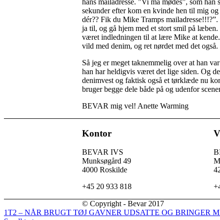
hans mailadresse. ”Vi må mødes”, som han s
sekunder efter kom en kvinde hen til mig og
dér?? Fik du Mike Tramps mailadresse!!!?”. 
ja til, og gå hjem med et stort smil på læben
været indledningen til at lære Mike at kende. 
vild med denim, og ret nørdet med det også.
Så jeg er meget taknemmelig over at han var i
han har heldigvis været det lige siden. Og det
denimvest og faktisk også et tørklæde nu
bruger begge dele både på og udenfor scene
BEVAR mig vel! Anette Warming
Kontor
V
BEVAR IVS
B
Munksøgård 49
M
4000 Roskilde
4
+45 20 933 818
+
© Copyright - Bevar 2017
1T2 – NÅR BRUGT TØJ GAVNER UDSATTE OG BRINGER