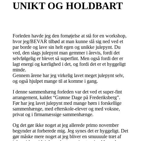
UNIKT OG HOLDBART
Forleden havde jeg den fornøjelse at stå for en workshop,
hvor jeg/BEVAR tilbød at man kunne slå sig ned ved et
par borde og lave sin helt egen og unikke julepynt. Du
ved, den slags julepynt man gemmer i årevis, fordi det
selvfølgelig er blevet så superfint. Men også fordi der er
lagt energi og kærlighed i det, og fordi det er et hyggeligt
minde.
Gennem årene har jeg virkelig lavet meget julepynt selv,
og også hjulpet mange til at komme i gang.
I denne sammenhæng forleden var det ved et super-fint
arrangement, kaldet “Grønne Dage på Frederiksberg”.
Før har jeg lavet julepynt med mange børn i forskellige
sammenhænge, med efterskole-elever og med voksne,
privat og i firmamæssige sammenhænge.
Og det gør ikke noget at jeg allerede primo november
begynder at forberede mig. Jeg synes det er hyggeligt. Det
gør måske mere noget at jeg bliver en smuuuule træt af