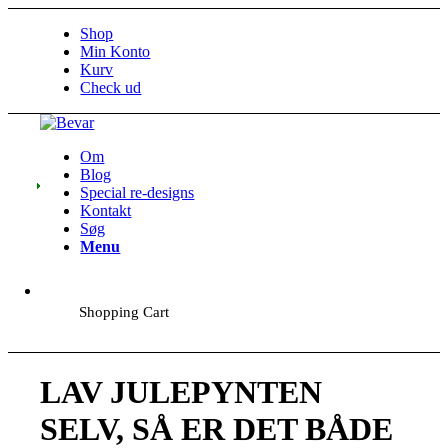
Shop
Min Konto
Kurv
Check ud
Om
Blog
Special re-designs
Kontakt
Søg
Menu
Shopping Cart
LAV JULEPYNTEN
SELV, SÅ ER DET BÅDE