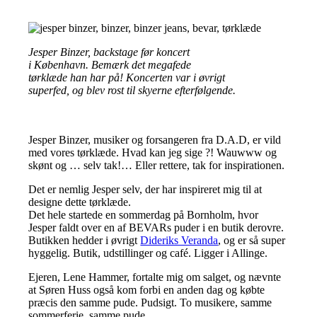
Jesper Binzer, backstage før koncert
i København. Bemærk det megafede
tørklæde han har på! Koncerten var i øvrigt
superfed, og blev rost til skyerne efterfølgende.
Jesper Binzer, musiker og forsangeren fra D.A.D, er vild
med vores tørklæde. Hvad kan jeg sige ?! Wauwww og
skønt og … selv tak!… Eller rettere, tak for inspirationen.
Det er nemlig Jesper selv, der har inspireret mig til at
designe dette tørklæde.
Det hele startede en sommerdag på Bornholm, hvor
Jesper faldt over en af BEVARs puder i en butik derovre.
Butikken hedder i øvrigt
Dideriks Veranda
, og er så super
hyggelig. Butik, udstillinger og café. Ligger i Allinge.
Ejeren, Lene Hammer, fortalte mig om salget, og nævnte
at Søren Huss også kom forbi en anden dag og købte
præcis den samme pude. Pudsigt. To musikere, samme
sommerferie, samme pude.