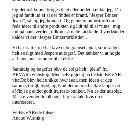
Og dét må kunne bruges til et eller andet, tænkte jeg. Da
jeg så fandt ud af at der findes et brand, ”Jesper Binzer
Jeans”, så tog jeg kontakt. Og gennem brainstorm om
fede ideer til andre produkter, og lidt tid til at “tune” mig
ind på hans verden, udkom så dette tørklæde. I værkstedet
kalder vi det “Jesper Binzertørklædet”.
Vi har startet med at lave et begrænset antal, som sælges
helt særligt med Jespers autograf. Det tænker vi at nogle
af hans fans kommer til at elske.
Samtidig og bagefter blev de solgt helt ”plain” fra
BEVARs webshop. Men selvfølgelig på bedste BEVAR-
vis: De blev helt unikke hver især, men ideen er den
samme; brugt, blød, og tynd denim med lækre lapper på
af fløjl og andet godt fra reste-bunken. Nu er der udsolgt.
Måske vender de tilbage. Tag kontakt hvis du er
interesseret.
VelBEVARede hilsner
Anette Warming