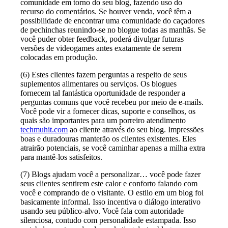
comunidade em torno do seu blog, fazendo uso do
recurso do comentários. Se houver venda, você têm a
possibilidade de encontrar uma comunidade do caçadores
de pechinchas reunindo-se no blogue todas as manhãs. Se
você puder obter feedback, poderá divulgar futuras
versões de videogames antes exatamente de serem
colocadas em produção.
(6) Estes clientes fazem perguntas a respeito de seus
suplementos alimentares ou serviços. Os blogues
fornecem tal fantástica oportunidade de responder a
perguntas comuns que você recebeu por meio de e-mails.
Você pode vir a fornecer dicas, suporte e conselhos, os
quais são importantes para um porreiro atendimento
techmuhit.com
ao cliente através do seu blog. Impressões
boas e duradouras manterão os clientes existentes. Eles
atrairão potenciais, se você caminhar apenas a milha extra
para mantê-los satisfeitos.
(7) Blogs ajudam você a personalizar… você pode fazer
seus clientes sentirem este calor e conforto falando com
você e comprando de o visitante. O estilo em um blog foi
basicamente informal. Isso incentiva o diálogo interativo
usando seu público-alvo. Você fala com autoridade
silenciosa, contudo com personalidade estampada. Isso