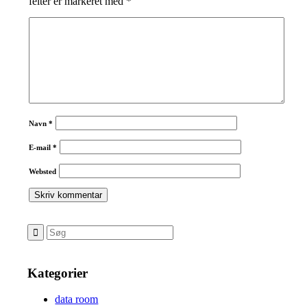
felter er markeret med
*
Navn
*
E-mail
*
Websted
Kategorier
data room