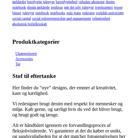
tørklædet
bærdygtig julepynt
bæredygtighed
cirkulær økonomi
denim
notebook
denim tørklæde
genbrug
gør det selv julepynt
iværksætteri
jesper
binzer
julepynt
notebook
notebooks
pulz jeans
redesign
roskilde universitet
social capital
social entrepreneurship and management
velgørenhed
økologisk bofællesskab
Produktkategorier
Ukategoriseret
Accessories
Tøj
Stof til eftertanke
Her finder du “nye” designs, der emmer af kreativitet,
kant og kærlighed.
Vi redesigner brugt denim med respekt for mennesker og
miljø. Køb gerne, og særligt hvis du ved det bliver brugt,
og brugt godt og længe.
Alt er håndbåret igennem en forvandlingsproces af
fleksjobvisiterede. Vi garanterer at det du køber er unikt,
og sandsynligheden for at det matcher fotogengivelsen her