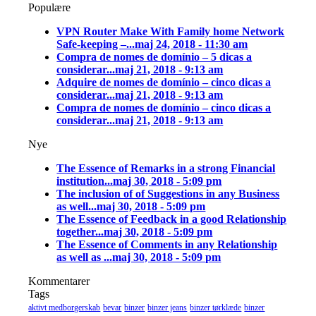
Populære
VPN Router Make With Family home Network
Safe-keeping –...
maj 24, 2018 - 11:30 am
Compra de nomes de domínio – 5 dicas a
considerar...
maj 21, 2018 - 9:13 am
Adquire de nomes de domínio – cinco dicas a
considerar...
maj 21, 2018 - 9:13 am
Compra de nomes de domínio – cinco dicas a
considerar...
maj 21, 2018 - 9:13 am
Nye
The Essence of Remarks in a strong Financial
institution...
maj 30, 2018 - 5:09 pm
The inclusion of of Suggestions in any Business
as well...
maj 30, 2018 - 5:09 pm
The Essence of Feedback in a good Relationship
together...
maj 30, 2018 - 5:09 pm
The Essence of Comments in any Relationship
as well as ...
maj 30, 2018 - 5:09 pm
Kommentarer
Tags
aktivt medborgerskab
bevar
binzer
binzer jeans
binzer tørklæde
binzer