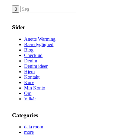
Sider
Anette Warming
Bæredygtighed
Blog
Check ud
Denim
Denim ideer
Hjem
Kontakt
Kurv
Min Konto
Om
Vilkår
Categories
data room
more